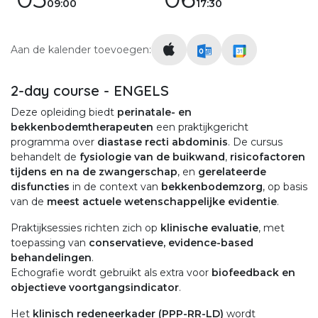
09:00
17:30
Aan de kalender toevoegen:
2-day course - ENGELS
Deze opleiding biedt
perinatale- en
bekkenbodemtherapeuten
een praktijkgericht
programma over
diastase recti abdominis
. De cursus
behandelt de
fysiologie van de buikwand
,
risicofactoren
tijdens en na de zwangerschap
, en
gerelateerde
disfuncties
in de context van
bekkenbodemzorg
, op basis
van de
meest actuele wetenschappelijke evidentie
.
Praktijksessies richten zich op
klinische evaluatie
, met
toepassing van
conservatieve, evidence-based
behandelingen
.
Echografie wordt gebruikt als extra voor
biofeedback en
objectieve voortgangsindicator
.
Het
klinisch redeneerkader (PPP-RR-LD)
wordt