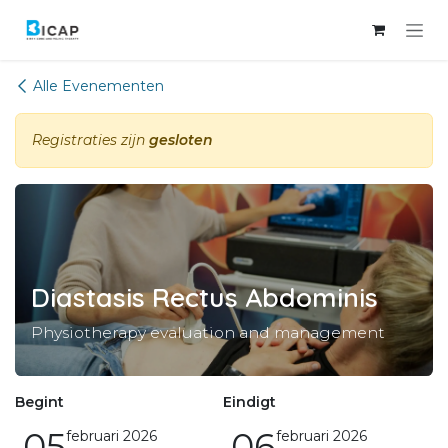
Overslaan naar inhoud
Alle Evenementen
Registraties zijn
gesloten
Diastasis Rectus Abdominis
Physiotherapy evaluation and management
Begint
Eindigt
05
06
februari 2026
februari 2026