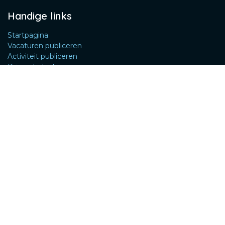
Handige links
Startpagina
Vacaturen publiceren
Activiteit publiceren
Privacybeleid
Algemene voorwaarden
Contact
Over ons
De leden van Bicap zijn kinesitherapeuten die zich
gespecialiseerd hebben in het begeleiden van zwangere
vrouwen en personen – zowel mannen, vrouwen als
kinderen – met bekkenbodemproblemen.