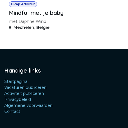
Bicap Activiteit
Mindful met je baby
met Daphne Wind
Mechelen
,
België
Handige links
Startpagina
Vacaturen publiceren
Activiteit publiceren
Privacybeleid
Algemene voorwaarden
Contact