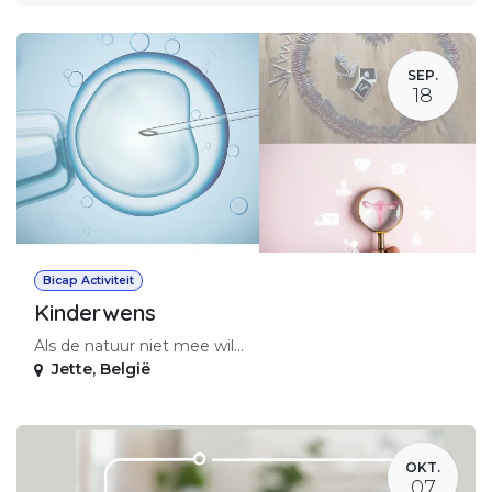
SEP.
18
Bicap Activiteit
Kinderwens
Als de natuur niet mee wil...
Jette
,
België
OKT.
07